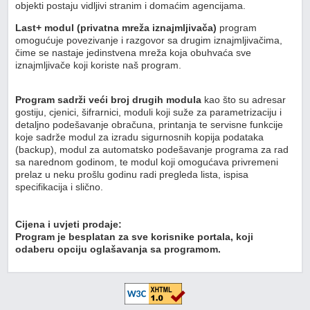
objekti postaju vidljivi stranim i domaćim agencijama.
Last+ modul (privatna mreža iznajmljivača)
program
omogućuje povezivanje i razgovor sa drugim iznajmljivačima,
čime se nastaje jedinstvena mreža koja obuhvaća sve
iznajmljivače koji koriste naš program.
Program sadrži veći broj drugih modula
kao što su adresar
gostiju, cjenici, šifrarnici, moduli koji suže za parametrizaciju i
detaljno podešavanje obračuna, printanja te servisne funkcije
koje sadrže modul za izradu sigurnosnih kopija podataka
(backup), modul za automatsko podešavanje programa za rad
sa narednom godinom, te modul koji omogućava privremeni
prelaz u neku prošlu godinu radi pregleda lista, ispisa
specifikacija i slično.
Cijena i uvjeti prodaje:
Program je besplatan za sve korisnike portala, koji
odaberu opciju oglašavanja sa programom.