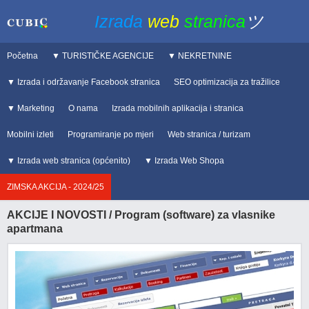
Izrada
web
stranica
ツ
Početna
▼ TURISTIČKE AGENCIJE
▼ NEKRETNINE
▼ Izrada i održavanje Facebook stranica
SEO optimizacija za tražilice
▼ Marketing
O nama
Izrada mobilnih aplikacija i stranica
Mobilni izleti
Programiranje po mjeri
Web stranica / turizam
▼ Izrada web stranica (općenito)
▼ Izrada Web Shopa
ZIMSKA AKCIJA - 2024/25
AKCIJE I NOVOSTI / Program (software) za vlasnike
apartmana