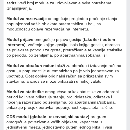
sadrži veći broj modula za udovoljavanje svim potrebama
iznajmljivanja.
Modul za rezervacije
omogućuje pregledno praćenje stanja
popunjenosti vaših objekata putem tablica u boji, sa
mogućnosću objave rezervacija na Internetu.
Modul prijave
omogućuje prijavu gostiju (
također i putem
Interneta
), vođenje knjige gostiju, ispis knjige gostiju, obrasca
za prijavu te potvrdu za gosta, pretraživanje te kasnije statistike
po periodu, po zemljama, po apartmanima/sobama i sl.
Modul za obračun računi
služi za obračun i izdavanje računa
gostu, u potpunosti je automatiziran pa je vrlo jednostavan za
upotrebu. Gost dobiva originalni račun sa prikazanim svim
stavkama, a iznos se može prikazati i u nekoj valuti.
Modul za statistike
omogućava prikaz statistike za odabrani
period koji vam prikazuje stanje, broj dolazaka, odlazaka i
noćenja razvrstano po zemljama, po apartmanima/sobama,
prikazuje prosjek boravka, popunjenost kapaciteta i slično.
GDS modul (globalni rezervacijski sustav)
program
omogućuje povezivanje vaših objekata, kapaciteta u
jedinstvenu mrežu, jednostavno putem jednog klika, i vaši