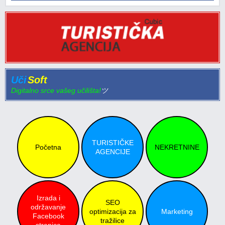
Uči
Soft
Digitalno srce vašeg učilišta!
ツ
TURISTIČKE
Početna
NEKRETNINE
AGENCIJE
Izrada i
SEO
održavanje
optimizacija za
Marketing
Facebook
tražilice
stranica