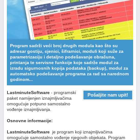
Program sadrži veći broj drugih modula kao što su
adresar gostiju, cjenici, šifrarnici, moduli koji suže za
parametrizaciju i detaljno podešavanje obračuna,
printanja te servisne funkcije koje sadrže modul za
izradu sigurnosnih kopija podataka (backup), modul za
automatsko podešavanje programa za rad sa narednom
godinom...
LastminuteSoftware
- programski
Pošaljite nam upit!
paket namijenjen iznajmljivačima
omogućuje potpuno samostalno
vođenje iznajmljivanja.
Osnovne informacije:
LastminuteSoftware
je program koji iznajmljivačima
omogućuje samostalno vođenje njegovih objekata. Program