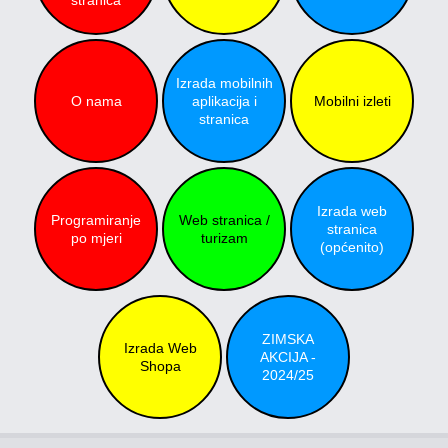
Izrada mobilnih
O nama
aplikacija i
Mobilni izleti
stranica
Izrada web
Programiranje
Web stranica /
stranica
po mjeri
turizam
(općenito)
ZIMSKA
Izrada Web
AKCIJA -
Shopa
2024/25