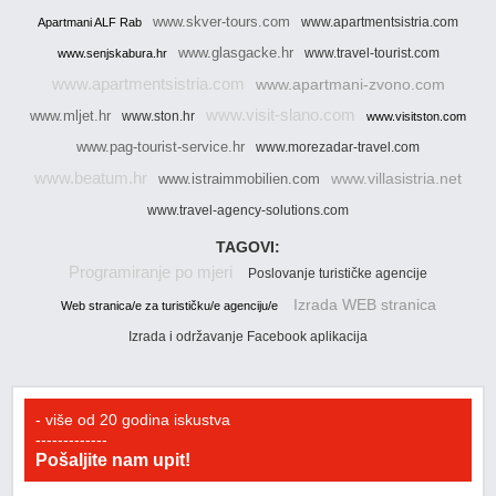
www.skver-tours.com
www.apartmentsistria.com
Apartmani ALF Rab
www.glasgacke.hr
www.travel-tourist.com
www.senjskabura.hr
www.apartmentsistria.com
www.apartmani-zvono.com
www.visit-slano.com
www.mljet.hr
www.ston.hr
www.visitston.com
www.pag-tourist-service.hr
www.morezadar-travel.com
www.beatum.hr
www.villasistria.net
www.istraimmobilien.com
www.travel-agency-solutions.com
TAGOVI:
Programiranje po mjeri
Poslovanje turističke agencije
Izrada WEB stranica
Web stranica/e za turističku/e agenciju/e
Izrada i održavanje Facebook aplikacija
- više od 20 godina iskustva
-------------
Pošaljite nam upit!