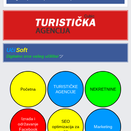
Uči
Soft
Digitalno srce vašeg učilišta!
ツ
TURISTIČKE
Početna
NEKRETNINE
AGENCIJE
Izrada i
SEO
održavanje
optimizacija za
Marketing
Facebook