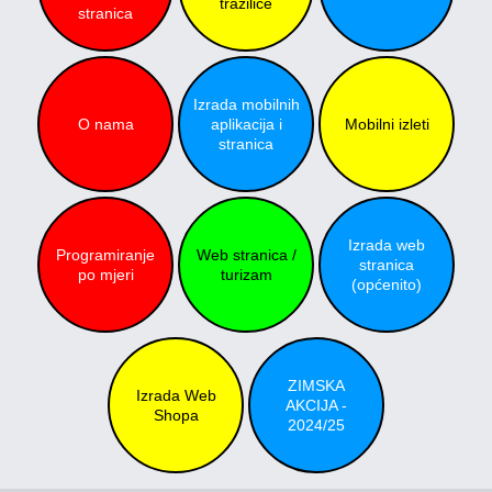
tražilice
stranica
Izrada mobilnih
O nama
aplikacija i
Mobilni izleti
stranica
Izrada web
Programiranje
Web stranica /
stranica
po mjeri
turizam
(općenito)
ZIMSKA
Izrada Web
AKCIJA -
Shopa
2024/25