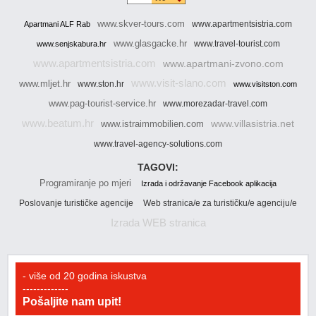
www.skver-tours.com
www.apartmentsistria.com
Apartmani ALF Rab
www.glasgacke.hr
www.travel-tourist.com
www.senjskabura.hr
www.apartmentsistria.com
www.apartmani-zvono.com
www.visit-slano.com
www.mljet.hr
www.ston.hr
www.visitston.com
www.pag-tourist-service.hr
www.morezadar-travel.com
www.beatum.hr
www.villasistria.net
www.istraimmobilien.com
www.travel-agency-solutions.com
TAGOVI:
Programiranje po mjeri
Izrada i održavanje Facebook aplikacija
Poslovanje turističke agencije
Web stranica/e za turističku/e agenciju/e
Izrada WEB stranica
- više od 20 godina iskustva
-------------
Pošaljite nam upit!