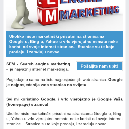
Ukoliko niste marketinški prisutni na stranicama
Google-u, Bing-u, Yahoo-u vrlo vjerojatno nemate neke
koristi od svoje internet stranice... Stranice su te koje
prodaju, i zarađuju novac...
SEM - Search engine marketing
Pošaljite nam upit!
-
je najvažniji internet marketinga.
Pogledajmo samo na listu najposjećenijih web stranica:
Google
je najposjećenija web stranica na svijetu
Svi mi koristimo Google, i vrlo vjerojatno je Google Vaša
(homepage) stranica!
Ukoliko niste marketinški prisutni na stranicama Google-u, Bing-
u, Yahoo-u vrlo vjerojatno nemate neke koristi od svoje internet
stranice... Stranice su te koje prodaju, i zarađuju novac...