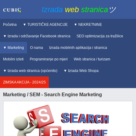
Izrada
web
stranica
ツ
Početna
▼ TURISTIČKE AGENCIJE
▼ NEKRETNINE
▼ Izrada i održavanje Facebook stranica
SEO optimizacija za tražilice
▼ Marketing
O nama
Izrada mobilnih aplikacija i stranica
Mobilni izleti
Programiranje po mjeri
Web stranica / turizam
▼ Izrada web stranica (općenito)
▼ Izrada Web Shopa
ZIMSKA AKCIJA - 2024/25
Marketing / SEM - Search Engine Marketing