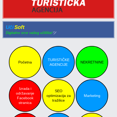
Uči
Soft
Digitalno srce vašeg učilišta!
ツ
TURISTIČKE
Početna
NEKRETNINE
AGENCIJE
Izrada i
SEO
održavanje
optimizacija za
Marketing
Facebook
tražilice
stranica