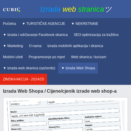
Izrada
web
stranica
ツ
Početna
▼ TURISTIČKE AGENCIJE
▼ NEKRETNINE
▼ Izrada i održavanje Facebook stranica
SEO optimizacija za tražilice
▼ Marketing
O nama
Izrada mobilnih aplikacija i stranica
Mobilni izleti
Programiranje po mjeri
Web stranica / turizam
▼ Izrada web stranica (općenito)
▼ Izrada Web Shopa
ZIMSKA AKCIJA - 2024/25
Izrada Web Shopa / Cijene/cjenik izrade web shop-a