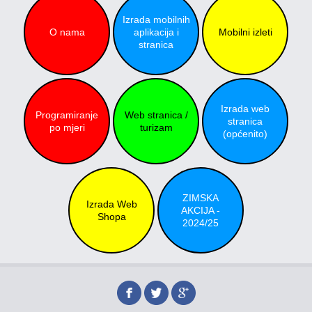
Izrada mobilnih
O nama
aplikacija i
Mobilni izleti
stranica
Izrada web
Programiranje
Web stranica /
stranica
po mjeri
turizam
(općenito)
ZIMSKA
Izrada Web
AKCIJA -
Shopa
2024/25