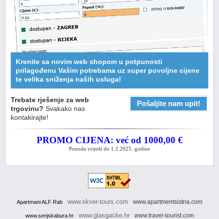
Krenite sa novim web shopom u potpunosti
prilagođenu Vašim potrebama uz super povoljne cijene
te velika sniženja naših usluga!
Trebate rješenje za web
Pošaljite nam upit!
trgovinu?
Svakako nas
kontakirajte!
PROMO CIJENA: već od 1000,00 €
Ponuda vrijedi do 1.2.2025. godine
www.skver-tours.com
www.apartmentsistria.com
Apartmani ALF Rab
www.glasgacke.hr
www.travel-tourist.com
www.senjskabura.hr