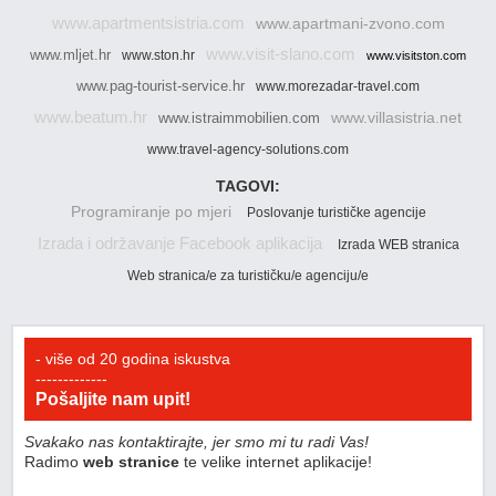
www.apartmentsistria.com
www.apartmani-zvono.com
www.visit-slano.com
www.mljet.hr
www.ston.hr
www.visitston.com
www.pag-tourist-service.hr
www.morezadar-travel.com
www.beatum.hr
www.villasistria.net
www.istraimmobilien.com
www.travel-agency-solutions.com
TAGOVI:
Programiranje po mjeri
Poslovanje turističke agencije
Izrada i održavanje Facebook aplikacija
Izrada WEB stranica
Web stranica/e za turističku/e agenciju/e
- više od 20 godina iskustva
-------------
Pošaljite nam upit!
Svakako nas kontaktirajte, jer smo mi tu radi Vas!
Radimo
web stranice
te velike internet aplikacije!